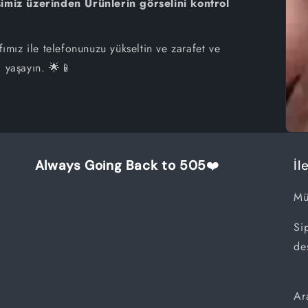
miz üzerinden Ürünlerin görselini kontrol
iPhone 7 Plus
fımız ile telefonunuzu yükseltin ve zarafet ve
iPhone 7
i yaşayın. 🌟📱
iPhone 6S Plus
iPhone 6S
iPhone 6
Always Going Back to 505
❤️
İl
iPhone SE
Mü
Si
de
Ar