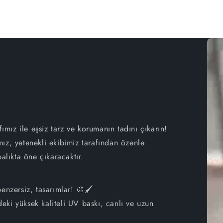
iPhone 16e
iPhone 16
iPhone 15 Pro Max
iPhone 15 Pro
iPhone 15 Plus
fımız ile eşsiz tarz ve korumanın tadını çıkarın!
iPhone 15
ız, yetenekli ekibimiz tarafından özenle
alıkta öne çıkaracaktır.
iPhone 14 Pro Max
iPhone 14 Pro
enzersiz, tasarımlar! 🎨🖌
ki yüksek kaliteli UV baskı, canlı ve uzun
iPhone 14 Plus