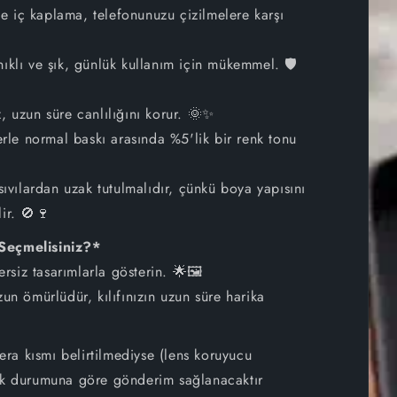
 iç kaplama, telefonunuzu çizilmelere karşı
iPhone 14
ıklı ve şık, günlük kullanım için mükemmel. 🛡
iPhone 13 Pro Max
iPhone 13 Pro
, uzun süre canlılığını korur. 🌞✨
lerle normal baskı arasında %5'lik bir renk tonu
iPhone 13 mini
sıvılardan uzak tutulmalıdır, çünkü boya yapısını
iPhone 13
ir. 🚫🍷
iPhone 12 Pro Max
 Seçmelisiniz?*
zersiz tasarımlarla gösterin. 🌟🖼
iPhone 12 Pro
zun ömürlüdür, kılıfınızın uzun süre harika
iPhone 12 mini
a kısmı belirtilmediyse (lens koruyucu
iPhone 12
tok durumuna göre gönderim sağlanacaktır