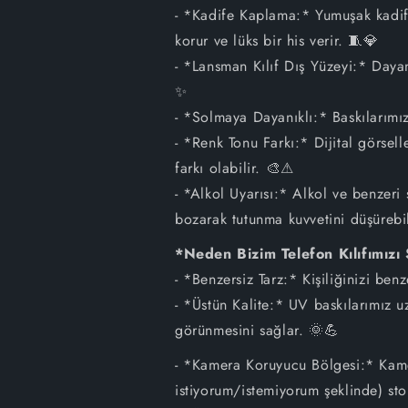
- *Kadife Kaplama:* Yumuşak kadife
korur ve lüks bir his verir. 🧵💎
- *Lansman Kılıf Dış Yüzeyi:* Dayan
✨
- *Solmaya Dayanıklı:* Baskılarımız
- *Renk Tonu Farkı:* Dijital görsel
farkı olabilir. 🎨⚠
- *Alkol Uyarısı:* Alkol ve benzeri 
bozarak tutunma kuvvetini düşürebil
*Neden Bizim Telefon Kılıfımızı
- *Benzersiz Tarz:* Kişiliğinizi ben
- *Üstün Kalite:* UV baskılarımız u
görünmesini sağlar. 🌞💪
- *Kamera Koruyucu Bölgesi:* Kamer
istiyorum/istemiyorum şeklinde) s