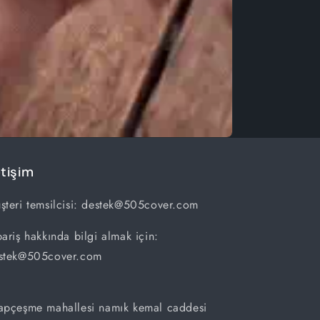
etişim
şteri temsilcisi: destek@505cover.com
pariş hakkında bilgi almak için:
stek@505cover.com
apçeşme mahallesi namık kemal caddesi