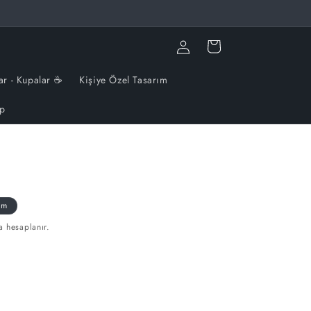
Oturum
Sepet
aç
ar - Kupalar ☕️
Kişiye Özel Tasarım
ip
im
a hesaplanır.