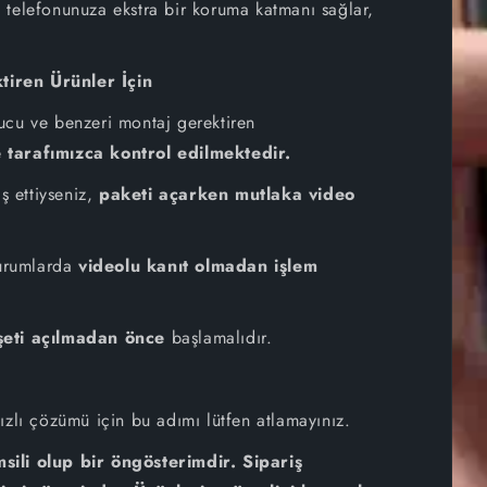
telefonunuza ekstra bir koruma katmanı sağlar,
iPhone 11 Pro Max
iren Ürünler İçin
iPhone 11 Pro
ucu ve benzeri montaj gerektiren
iPhone 11
tarafımızca kontrol edilmektedir.
ş ettiyseniz,
paketi açarken mutlaka video
iPhone XS Max
iPhone XS
durumlarda
videolu kanıt olmadan işlem
iPhone XR
eti açılmadan önce
başlamalıdır.
iPhone X
iPhone 8 Plus
 hızlı çözümü için bu adımı lütfen atlamayınız.
sili olup bir öngösterimdir. Sipariş
iPhone 8