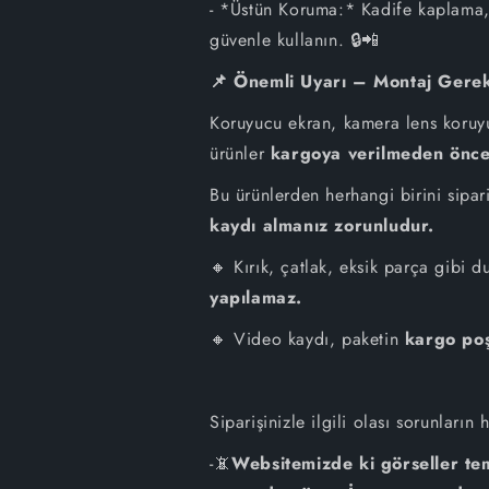
- *Üstün Koruma:* Kadife kaplama, 
güvenle kullanın. 🔒📲
📌 Önemli Uyarı – Montaj Gerekt
Koruyucu ekran, kamera lens koruy
ürünler
kargoya verilmeden önce 
Bu ürünlerden herhangi birini sipari
kaydı almanız zorunludur.
🔸 Kırık, çatlak, eksik parça gibi 
yapılamaz.
🔸 Video kaydı, paketin
kargo poş
Siparişinizle ilgili olası sorunların
-📵
Websitemizde ki görseller tem