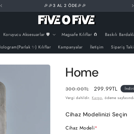
🎉🎉3 AL 2 ÖDE🎉🎉
Koruyucu Aksesuarlar 🛡️
Magsafe Kılıflar 🧲
Baskılı Bardakl
ologram(Parlak ✨) Kılıflar
Kampanyalar
İletişim
Sipariş Tak
Home
Normal
İndirimli
299.99TL
300.00TL
İndir
fiyat
fiyat
Vergi dahildir.
Kargo
, ödeme sayfasınd
Cihaz Modelinizi Seçin
Cihaz Modeli
*