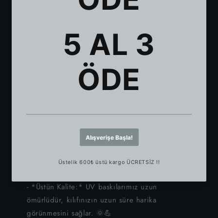
iPhone 11
günlük kullanım için mükemmel. 🛡✨
- *Solmaya Dayanıklı:* Baskılarımız, uzun süre
iPhone XS Max
canlılığını korur. 🌞✨
- *Renk Tonu Farkı:* Dijital görsellerle normal
iPhone XS
baskı arasında %5'lik bir renk tonu farkı olabilir.
iPhone XR
🎨⚠
- *Alkol Uyarısı:* Alkol ve benzeri sıvılardan
iPhone X
uzak tutulmalıdır, çünkü boya yapısını bozarak
tutunma kuvvetini düşürebilir. 🚫🍷
iPhone 8 Plus
*Neden Bizim Telefon Kılıfımızı
Seçmelisiniz?*
iPhone 8
- *Benzersiz Tarz:* Kişiliğinizi benzersiz
iPhone 7 Plus
tasarımlarla gösterin. 🌟🖼
- *Üstün Kalite:* UV baskılarımız uzun
iPhone 7
ömürlüdür, kılıfınızın uzun süre harika
görünmesini sağlar. 🌞💪