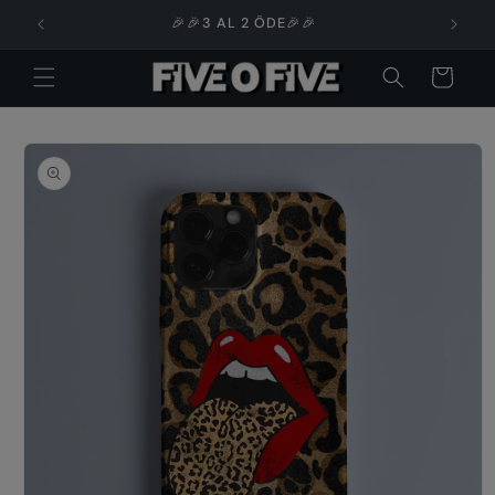
İçeriğe

🎉🎉3 AL 2 ÖDE🎉🎉
atla
Sepet
Ürün
bilgisine
atla