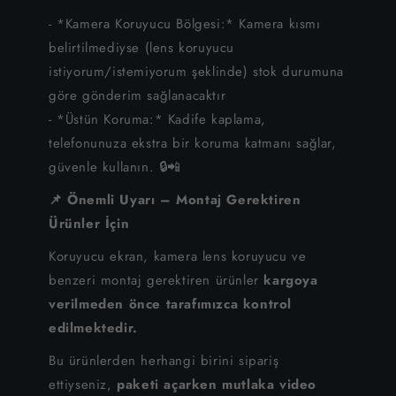
iPhone 6S Plus
- *Kamera Koruyucu Bölgesi:* Kamera kısmı
belirtilmediyse (lens koruyucu
iPhone 6S
istiyorum/istemiyorum şeklinde) stok durumuna
iPhone 6
göre gönderim sağlanacaktır
- *Üstün Koruma:* Kadife kaplama,
iPhone SE
telefonunuza ekstra bir koruma katmanı sağlar,
güvenle kullanın. 🔒📲
📌 Önemli Uyarı – Montaj Gerektiren
Ürünler İçin
Koruyucu ekran, kamera lens koruyucu ve
benzeri montaj gerektiren ürünler
kargoya
verilmeden önce tarafımızca kontrol
edilmektedir.
Bu ürünlerden herhangi birini sipariş
ettiyseniz,
paketi açarken mutlaka video