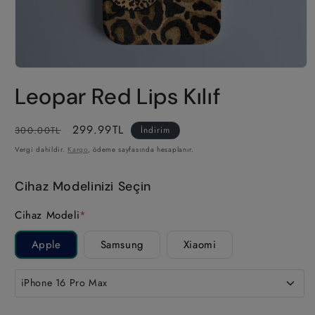
Medya
1
Leopar Red Lips Kılıf
modda
oynatın
Normal
İndirimli
299.99TL
300.00TL
İndirim
fiyat
fiyat
Vergi dahildir.
Kargo
, ödeme sayfasında hesaplanır.
Cihaz Modelinizi Seçin
Cihaz Modeli
*
Apple
Samsung
Xiaomi
iPhone 16 Pro Max
iPhone 17 Pro Max