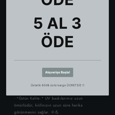
iPhone 11
günlük kullanım için mükemmel. 🛡✨
- *Solmaya Dayanıklı:* Baskılarımız, uzun süre
iPhone XS Max
canlılığını korur. 🌞✨
- *Renk Tonu Farkı:* Dijital görsellerle normal
iPhone XS
baskı arasında %5'lik bir renk tonu farkı olabilir.
iPhone XR
🎨⚠
- *Alkol Uyarısı:* Alkol ve benzeri sıvılardan
iPhone X
uzak tutulmalıdır, çünkü boya yapısını bozarak
tutunma kuvvetini düşürebilir. 🚫🍷
iPhone 8 Plus
*Neden Bizim Telefon Kılıfımızı
Seçmelisiniz?*
iPhone 8
- *Benzersiz Tarz:* Kişiliğinizi benzersiz
iPhone 7 Plus
tasarımlarla gösterin. 🌟🖼
- *Üstün Kalite:* UV baskılarımız uzun
iPhone 7
ömürlüdür, kılıfınızın uzun süre harika
görünmesini sağlar. 🌞💪