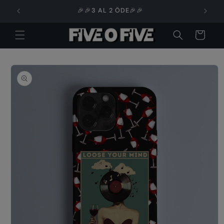
İçeriğe

🎉🎉3 AL 2 ÖDE🎉🎉
atla
Sepet
Ürün
bilgisine
atla