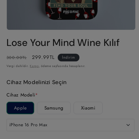
Medya
1
Lose Your Mind Wine Kılıf
modda
oynatın
Normal
İndirimli
299.99TL
300.00TL
İndirim
fiyat
fiyat
Vergi dahildir.
Kargo
, ödeme sayfasında hesaplanır.
Cihaz Modelinizi Seçin
Cihaz Modeli
*
Apple
Samsung
Xiaomi
iPhone 16 Pro Max
iPhone 17 Pro Max