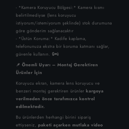
iPhone 6S Plus
- *Kamera Koruyucu Bölgesi:* Kamera kısmı
belirtilmediyse (lens koruyucu
iPhone 6S
istiyorum/istemiyorum şeklinde) stok durumuna
göre gönderim sağlanacaktır
iPhone 6
- *Üstün Koruma:* Kadife kaplama,
iPhone SE
telefonunuza ekstra bir koruma katmanı sağlar,
güvenle kullanın. 🔒📲
📌 Önemli Uyarı – Montaj Gerektiren
Ürünler İçin
Koruyucu ekran, kamera lens koruyucu ve
benzeri montaj gerektiren ürünler
kargoya
verilmeden önce tarafımızca kontrol
edilmektedir.
Bu ürünlerden herhangi birini sipariş
ettiyseniz,
paketi açarken mutlaka video