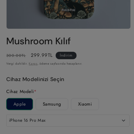
Medya
1
Mushroom Kılıf
modda
oynatın
Normal
İndirimli
299.99TL
300.00TL
İndirim
fiyat
fiyat
Vergi dahildir.
Kargo
, ödeme sayfasında hesaplanır.
Cihaz Modelinizi Seçin
Cihaz Modeli
*
Apple
Samsung
Xiaomi
iPhone 16 Pro Max
iPhone 17 Pro Max