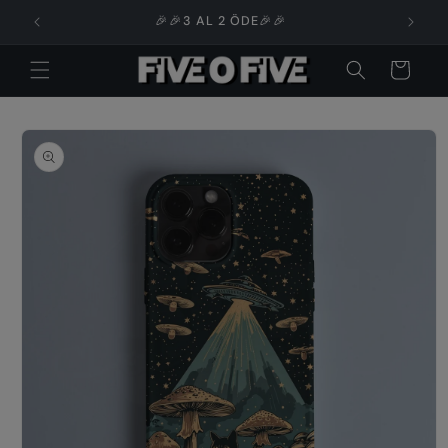
İçeriğe

🎉🎉3 AL 2 ÖDE🎉🎉
atla
Sepet
Ürün
bilgisine
atla