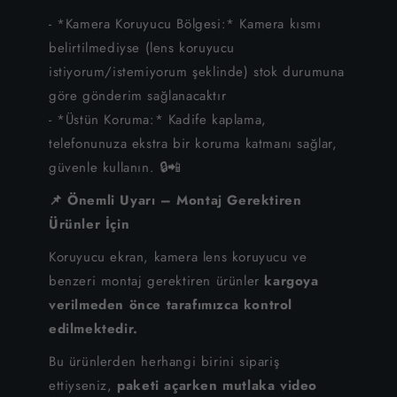
iPhone 6S Plus
- *Kamera Koruyucu Bölgesi:* Kamera kısmı
belirtilmediyse (lens koruyucu
iPhone 6S
istiyorum/istemiyorum şeklinde) stok durumuna
iPhone 6
göre gönderim sağlanacaktır
- *Üstün Koruma:* Kadife kaplama,
iPhone SE
telefonunuza ekstra bir koruma katmanı sağlar,
güvenle kullanın. 🔒📲
📌 Önemli Uyarı – Montaj Gerektiren
Ürünler İçin
Koruyucu ekran, kamera lens koruyucu ve
benzeri montaj gerektiren ürünler
kargoya
verilmeden önce tarafımızca kontrol
edilmektedir.
Bu ürünlerden herhangi birini sipariş
ettiyseniz,
paketi açarken mutlaka video