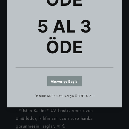
iPhone 11
günlük kullanım için mükemmel. 🛡✨
- *Solmaya Dayanıklı:* Baskılarımız, uzun süre
iPhone XS Max
canlılığını korur. 🌞✨
- *Renk Tonu Farkı:* Dijital görsellerle normal
iPhone XS
baskı arasında %5'lik bir renk tonu farkı olabilir.
iPhone XR
🎨⚠
- *Alkol Uyarısı:* Alkol ve benzeri sıvılardan
iPhone X
uzak tutulmalıdır, çünkü boya yapısını bozarak
tutunma kuvvetini düşürebilir. 🚫🍷
iPhone 8 Plus
*Neden Bizim Telefon Kılıfımızı
Seçmelisiniz?*
iPhone 8
- *Benzersiz Tarz:* Kişiliğinizi benzersiz
iPhone 7 Plus
tasarımlarla gösterin. 🌟🖼
- *Üstün Kalite:* UV baskılarımız uzun
iPhone 7
ömürlüdür, kılıfınızın uzun süre harika
görünmesini sağlar. 🌞💪