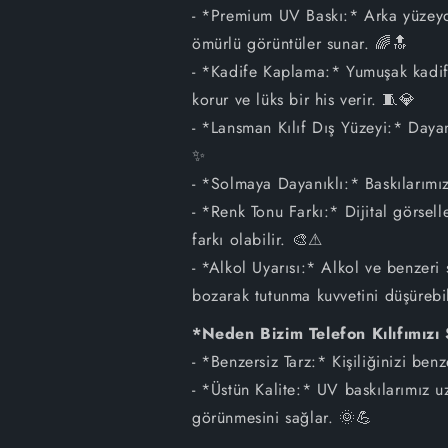
- *Premium UV Baskı:* Arka yüzeyde
ömürlü görüntüler sunar. 🌈🔝
- *Kadife Kaplama:* Yumuşak kadife
korur ve lüks bir his verir. 🧵💎
- *Lansman Kılıf Dış Yüzeyi:* Dayan
✨
- *Solmaya Dayanıklı:* Baskılarımız
- *Renk Tonu Farkı:* Dijital görsel
farkı olabilir. 🎨⚠
- *Alkol Uyarısı:* Alkol ve benzeri 
bozarak tutunma kuvvetini düşürebil
*Neden Bizim Telefon Kılıfımızı
- *Benzersiz Tarz:* Kişiliğinizi ben
- *Üstün Kalite:* UV baskılarımız u
görünmesini sağlar. 🌞💪