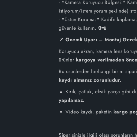
- *Kamera Koruyucu Bölgesi:* Kamer
istiyorum/istemiyorum şeklinde) s
- *Üstün Koruma:* Kadife kaplama, 
güvenle kullanın. 🔒📲
📌 Önemli Uyarı – Montaj Gerekt
Koruyucu ekran, kamera lens koruy
ürünler
kargoya verilmeden önce 
Bu ürünlerden herhangi birini sipari
kaydı almanız zorunludur.
🔸 Kırık, çatlak, eksik parça gibi 
yapılamaz.
🔸 Video kaydı, paketin
kargo poş
Siparişinizle ilgili olası sorunların