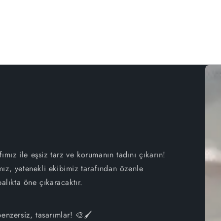
iPhone 16 Plus
iPhone 16e
iPhone 16
iPhone 15 Pro Max
iPhone 15 Pro
iPhone 15 Plus
fımız ile eşsiz tarz ve korumanın tadını çıkarın!
iPhone 15
ız, yetenekli ekibimiz tarafından özenle
alıkta öne çıkaracaktır.
iPhone 14 Pro Max
iPhone 14 Pro
enzersiz, tasarımlar! 🎨🖌