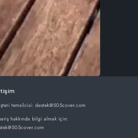
etişim
şteri temsilcisi: destek@505cover.com
pariş hakkında bilgi almak için:
stek@505cover.com