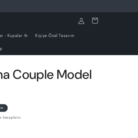
🎉🎉5 AL 3 ÖDE🎉🎉
Oturum
Sepet
aç
ar - Kupalar ☕️
Kişiye Özel Tasarım
ip
na Couple Model
im
a hesaplanır.