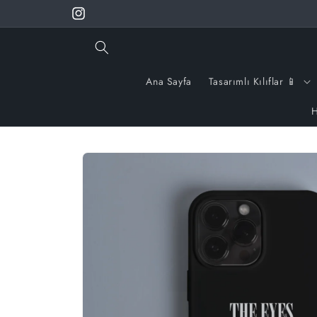
İçeriğe
🚚650 TL ÜSTÜ ÜCRETSİZ KARGO 🚚
Instagram
atla
Ana Sayfa
Tasarımlı Kılıflar 📱
H
Ürün
bilgisine
atla