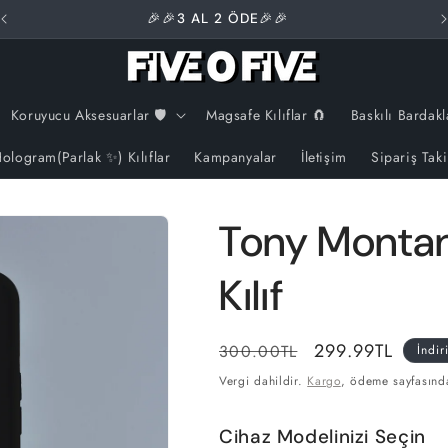
🎉🎉3 AL 2 ÖDE🎉🎉
Koruyucu Aksesuarlar 🛡️
Magsafe Kılıflar 🧲
Baskılı Bardakl
ologram(Parlak ✨) Kılıflar
Kampanyalar
İletişim
Sipariş Tak
Tony Monta
Kılıf
Normal
İndirimli
299.99TL
300.00TL
İndir
fiyat
fiyat
Vergi dahildir.
Kargo
, ödeme sayfasınd
Cihaz Modelinizi Seçin