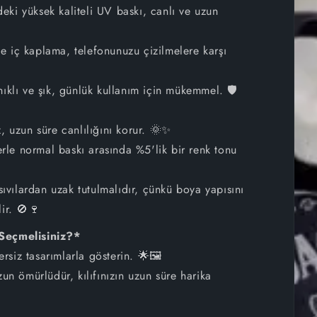
ki yüksek kaliteli UV baskı, canlı ve uzun
iPhone 14 Plus
 iç kaplama, telefonunuzu çizilmelere karşı
iPhone 14
ıklı ve şık, günlük kullanım için mükemmel. 🛡
iPhone 13 Pro Max
iPhone 13 Pro
, uzun süre canlılığını korur. 🌞✨
lerle normal baskı arasında %5'lik bir renk tonu
iPhone 13 mini
sıvılardan uzak tutulmalıdır, çünkü boya yapısını
iPhone 13
ir. 🚫🍷
iPhone 12 Pro Max
 Seçmelisiniz?*
zersiz tasarımlarla gösterin. 🌟🖼
iPhone 12 Pro
zun ömürlüdür, kılıfınızın uzun süre harika
iPhone 12 mini