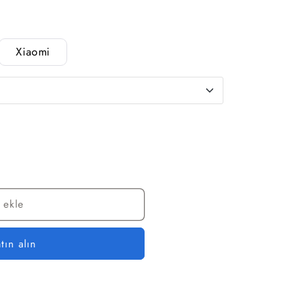
Xiaomi
 ekle
ın alın