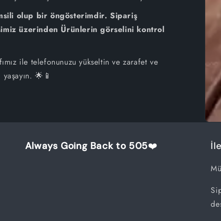
sili olup bir öngösterimdir. Sipariş
iPhone 8
miz üzerinden Ürünlerin görselini kontrol
iPhone 7 Plus
fımız ile telefonunuzu yükseltin ve zarafet ve
iPhone 7
i yaşayın. 🌟📱
iPhone 6S Plus
iPhone 6S
iPhone 6
Always Going Back to 505
❤️
İl
iPhone SE
Mü
Si
de