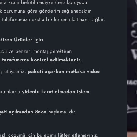
a kısmı belirtilmediyse (lens koruyucu
iPhone 12
tok durumuna göre gönderim sağlanacaktır
telefonunuza ekstra bir koruma katmanı sağlar,
iPhone 11 Pro Max
iren Ürünler İçin
iPhone 11 Pro
ucu ve benzeri montaj gerektiren
iPhone 11
tarafımızca kontrol edilmektedir.
iPhone XS Max
ş ettiyseniz,
paketi açarken mutlaka video
iPhone XS
durumlarda
videolu kanıt olmadan işlem
iPhone XR
eti açılmadan önce
başlamalıdır.
iPhone X
iPhone 8 Plus
 hızlı çözümü için bu adımı lütfen atlamayınız.