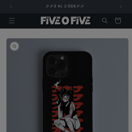
İçeriğe

🎉🎉3 AL 2 ÖDE🎉🎉
atla
Sepet
Ürün
bilgisine
atla