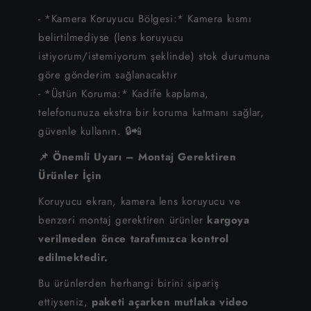
iPhone 6S Plus
- *Kamera Koruyucu Bölgesi:* Kamera kısmı
belirtilmediyse (lens koruyucu
iPhone 6S
istiyorum/istemiyorum şeklinde) stok durumuna
iPhone 6
göre gönderim sağlanacaktır
- *Üstün Koruma:* Kadife kaplama,
iPhone SE
telefonunuza ekstra bir koruma katmanı sağlar,
güvenle kullanın. 🔒📲
📌 Önemli Uyarı – Montaj Gerektiren
Ürünler İçin
Koruyucu ekran, kamera lens koruyucu ve
benzeri montaj gerektiren ürünler
kargoya
verilmeden önce tarafımızca kontrol
edilmektedir.
Bu ürünlerden herhangi birini sipariş
ettiyseniz,
paketi açarken mutlaka video