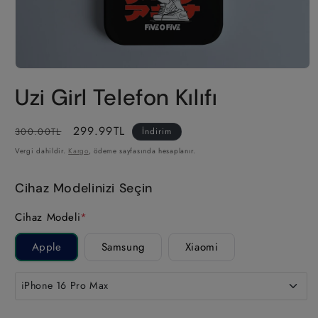
Medya
1
Uzi Girl Telefon Kılıfı
modda
oynatın
Normal
İndirimli
299.99TL
300.00TL
İndirim
fiyat
fiyat
Vergi dahildir.
Kargo
, ödeme sayfasında hesaplanır.
Cihaz Modelinizi Seçin
Cihaz Modeli
*
Apple
Samsung
Xiaomi
iPhone 16 Pro Max
iPhone 17 Pro Max